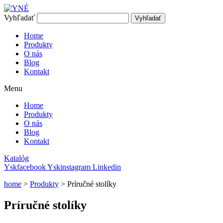
Preskočiť
na
Vyhľadať
Vyhľadať
obsah
Home
Produkty
O nás
Blog
Kontakt
Menu
Home
Produkty
O nás
Blog
Kontakt
Katalóg
Yskfacebook
Yskinstagram
Linkedin
home
>
Produkty
>
Príručné stolíky
Príručné stolíky