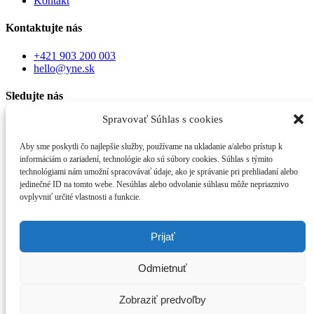
Kontakt
Kontaktujte nás
+421 903 200 003
hello@yne.sk
Sledujte nás
Spravovať Súhlas s cookies
Yskfacebook
Yskinstagram
Linkedin
Aby sme poskytli čo najlepšie služby, používame na ukladanie a/alebo prístup k
Informácie
informáciám o zariadení, technológie ako sú súbory cookies. Súhlas s týmito
technológiami nám umožní spracovávať údaje, ako je správanie pri prehliadaní alebo
Obchodné podmienky
jedinečné ID na tomto webe. Nesúhlas alebo odvolanie súhlasu môže nepriaznivo
Ochrana osobných údajov
ovplyvniť určité vlastnosti a funkcie.
Používanie súborov cookie
Užívateľský účet
Prijať
Registrácia
Odmietnuť
Prihlásenie
© yne.sk 2023. Všetky práva vyhradené.
Zobraziť predvoľby