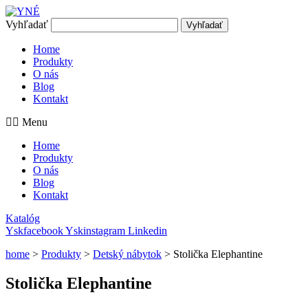
Preskočiť
na
Vyhľadať
Vyhľadať
obsah
Home
Produkty
O nás
Blog
Kontakt
Menu
Home
Produkty
O nás
Blog
Kontakt
Katalóg
Yskfacebook
Yskinstagram
Linkedin
home
>
Produkty
>
Detský nábytok
>
Stolička Elephantine
Stolička Elephantine