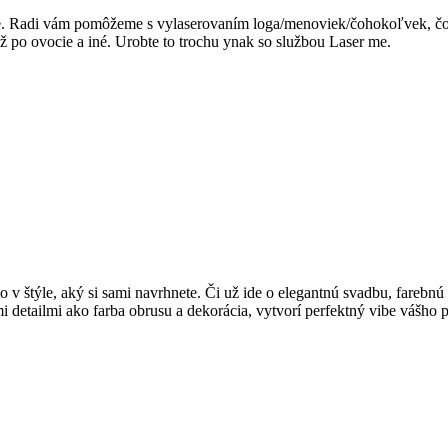
ie. Radi vám pomôžeme s v
ylaserovaním loga/menoviek/čohokoľvek, čo
 až po ovocie a iné. Urobte to trochu ynak so službou Laser me.
v štýle, aký si sami navrhnete. Či už ide o elegantnú svadbu, farebnú
detailmi ako farba obrusu a dekorácia, vytvorí perfektný vibe vášho p