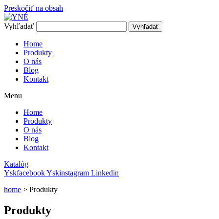
Preskočiť na obsah
Vyhľadať
Vyhľadať
Home
Produkty
O nás
Blog
Kontakt
Menu
Home
Produkty
O nás
Blog
Kontakt
Katalóg
Yskfacebook
Yskinstagram
Linkedin
home
>
Produkty
Produkty